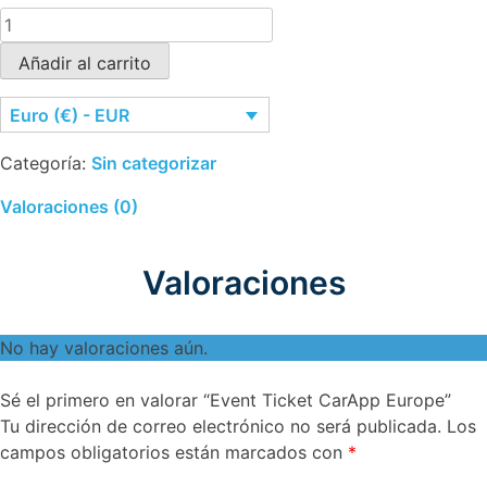
Event
Ticket
Añadir al carrito
CarApp
Europe
Euro (€) - EUR
cantidad
Categoría:
Sin categorizar
Valoraciones (0)
Valoraciones
No hay valoraciones aún.
Sé el primero en valorar “Event Ticket CarApp Europe”
Tu dirección de correo electrónico no será publicada.
Los
campos obligatorios están marcados con
*